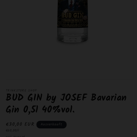
Medien
1
TRINKSTORE SHOP
in
BUD GIN by JOSEF Bavarian
Modal
öffnen
Gin 0,5l 40%vol.
Normaler
€30,00 EUR
Ausverkauft
Grundpreis
Preis
€60,00/l
zzgl.
Versand