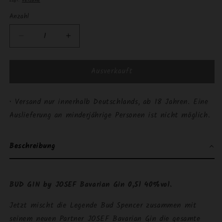
Anzahl
Anzahl
Verringere
Erhöhe
die
die
Menge
Menge
Ausverkauft
für
für
BUD
BUD
GIN
GIN
• Versand nur innerhalb Deutschlands, ab 18 Jahren. Eine
by
by
JOSEF
JOSEF
Auslieferung an minderjährige Personen ist nicht möglich.
Bavarian
Bavarian
Gin
Gin
0,5l
0,5l
Beschreibung
40%vol.
40%vol.
BUD GIN by JOSEF Bavarian Gin 0,5l 40%vol.
Jetzt mischt die Legende Bud Spencer zusammen mit
seinem neuen Partner JOSEF Bavarian Gin die gesamte