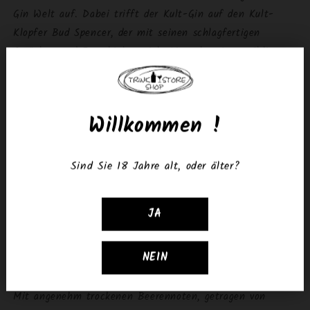
Gin Welt auf. Dabei trifft der Kult-Gin auf den Kult-
Klopfer Bud Spencer, der mit seinen schlagfertigen
Sprüchen und Fausthieben viele Menschen in unzähligen
Filmstreifen seit Jahrzehnten begeistert.
Für den durchschlagenden Geschmack haben wir neben
Willkommen !
Bud Spencer noch andere berühmte und bekannte
Schauspieler gewonnen: Wacholder, Zitrone, Hopfen u.v.m.,
zusammen machen sie diesen Gin zu einem echten
Sind Sie 18 Jahre alt, oder älter?
Genuss-Blockbuster. Als Regisseur sorgt die
LANTENHAMMER Destillerie mit ihren jungen
Destillateuren und den traditionellen Kupferbrennblasen
JA
für das perfekte Zusammenspiel und liefert Gin-
Highlights Schlag auf Schlag. Alles, was Sie noch tun
NEIN
müssen, ist zuschlagen!
Mit angenehm trockenen Beerennoten, getragen von