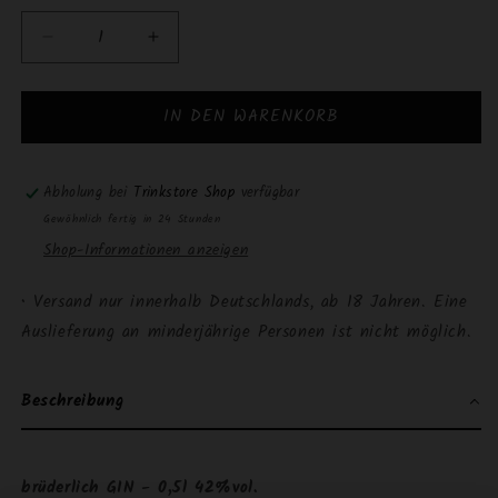
Verringere
Erhöhe
die
die
Menge
Menge
IN DEN WARENKORB
für
für
brüderlich
brüderlich
GIN
GIN
-
-
Abholung bei
Trinkstore Shop
verfügbar
0,5l
0,5l
Gewöhnlich fertig in 24 Stunden
42%vol.
42%vol.
Shop-Informationen anzeigen
• Versand nur innerhalb Deutschlands, ab 18 Jahren. Eine
Auslieferung an minderjährige Personen ist nicht möglich.
Beschreibung
brüderlich GIN - 0,5l 42%vol.