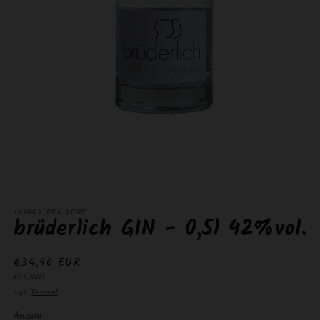
Medien
1
TRINKSTORE SHOP
in
brüderlich GIN - 0,5l 42%vol.
Modal
öffnen
Normaler
€34,90 EUR
Grundpreis
Preis
€69,80/l
zzgl.
Versand
Anzahl
Anzahl