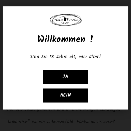
Ingwer + Grüner Tee
brüderlich GIN ist ein handgemachter GIN mit zwei
Willkommen !
Botanicals in sich.
Die beiden Botanicals Ingwer & Grüner
Tee harmonieren perfekt zu einander, so dass wir die Milde
Sind Sie 18 Jahre alt, oder älter?
des grünen Tees und die leichte Schärfe vom Ingwer
miteinander vereinen.
JA
„brüderlich“ ist ein Gefühl, ein Lifestyle, in dem Freunde
Familie sind und Familie auch Freunde. Es steht für
Abenteuer, das Leben lieben, Geschichten teilen –
NEIN
Ankommen. „brüderlich“ lässt dich Pläne schmieden, das
Hier und Jetzt genießen und in Erinnerungen schwelgen.
„brüderlich“ ist ein Lebensgefühl. Fühlst du es auch?